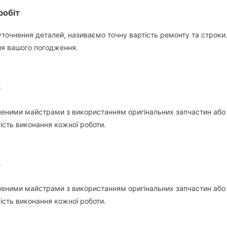
робіт
уточнення деталей, називаємо точну вартість ремонту та строки
ля вашого погодження.
т
еними майстрами з використанням оригінальних запчастин або я
ність виконання кожної роботи.
т
еними майстрами з використанням оригінальних запчастин або я
ність виконання кожної роботи.