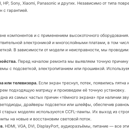
ell, HP, Sony, Xiaomi, Panasonic и других. Независимо от типа по
 с гарантией.
вне компонентов и с применением высокоточного оборудования
ствительной электроникой и многослойными платами, в том чис
еткой. В зависимости от модели и неисправности, мы проводим
ройства.
Перед началом ремонта мы выявляем точную причину
блемы с подсветкой, электропитанием или прошивкой. Используе
а или телевизора.
Если экран треснул, потек, появились пятна 
рем подходящую матрицу и произведем её точную установку.
дна из самых частых причин «тёмного экрана» при наличии зву
ветодиоды, драйверы подсветки или шлейфы, обеспечив равно
 старых моделях используются CCFL-лампы. Их выход из стро
мпы на новые и восстановим световой поток.
в.
HDMI, VGA, DVI, DisplayPort, аудиоразъёмы, питание — все э