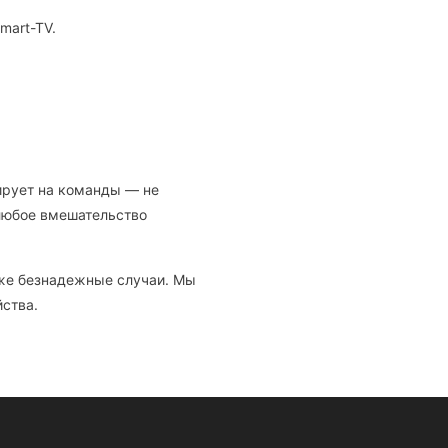
mart-TV.
гирует на команды — не
 любое вмешательство
же безнадежные случаи. Мы
йства.