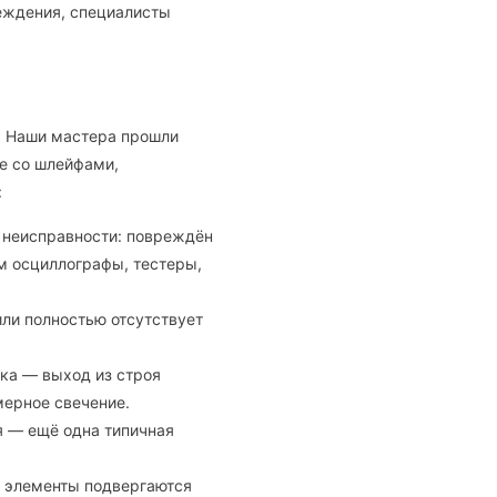
вреждения, специалисты
. Наши мастера прошли
ле со шлейфами,
:
 неисправности: повреждён
м осциллографы, тестеры,
или полностью отсутствует
ка — выход из строя
мерное свечение.
я — ещё одна типичная
ти элементы подвергаются