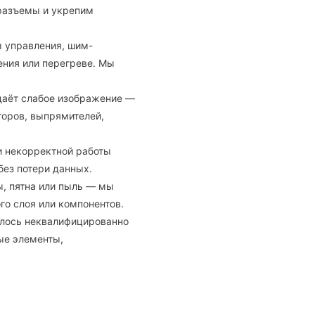
разъемы и укрепим
ы управления, шим-
ения или перегреве. Мы
даёт слабое изображение —
торов, выпрямителей,
и некорректной работы
ез потери данных.
ы, пятна или пыль — мы
о слоя или компонентов.
алось неквалифицированно
ые элементы,