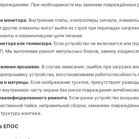
повреждениям. При необходимости мы заменим повреждённые 
ти монитора.
Внутренние платы, контроллеры сигнала, элемент
и другие элементы могут выйти из строя при перепадах напряж
ненты и отремонтируем цепи питания.
нитора или телевизора.
Если устройство не включается или по
П. Мы выполняем ремонт импульсных блоков, замену конденса
овление прошивки.
В случае зависания, ошибок при загрузке ил
репрошивку устройства, восстанавливаем работоспособность б
а и матрицы.
Если изображение тусклое, присутствуют развод
 внутреннюю часть экрана без риска повреждения антибликовог
еквалифицированного ремонта.
Если ранее устройство вскрыв
ественной пайки, неправильной сборки, заменяем повреждённ
структуру монтажа.
а ЕПОС