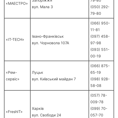
Запоріжжя
79-80
«МАЕСТРО»
вул. Мала 3
(050) 292-
79-80
(066) 950-
11-81
Івано-Франківськ
(097) 458-
«IT-TECH»
вул. Чорновола 107А
97-98
(093) 551-
00-19
(066) 875-
«Рем-
Луцьк
65-19
сервіс»
вул. Київський майдан 7
(098) 928-
58-08
(057) 78-
009-78
Харків
(099) 70-
«FreshIT»
вул. Свободи 24
057-70