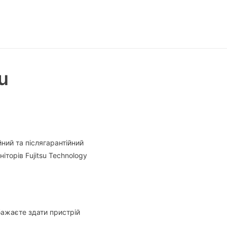
u
ний та післягарантійний
ніторів Fujitsu Technology
бажаєте здати пристрій