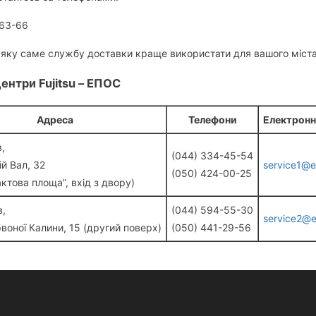
-63-66
, яку саме службу доставки краще використати для вашого міста
центри Fujitsu – ЕПОС
Адреса
Телефони
Електронн
в,
(044) 334-45-54
ій Вал, 32
service1@e
(050) 424-00-25
актова площа”, вхід з двору)
в,
(044) 594-55-30
service2@e
воної Калини, 15 (другий поверх)
(050) 441-29-56