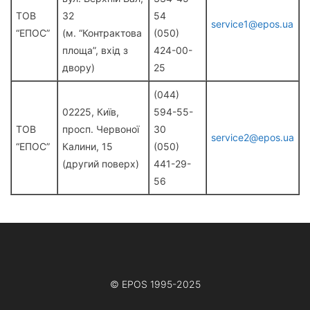
ТОВ
32
54
service1@epos.ua
“ЕПОС”
(м. “Контрактова
(050)
площа”, вхід з
424-00-
двору)
25
(044)
02225, Київ,
594-55-
ТОВ
просп. Червоної
30
service2@epos.ua
“ЕПОС”
Калини, 15
(050)
(другий поверх)
441-29-
56
© EPOS 1995-2025