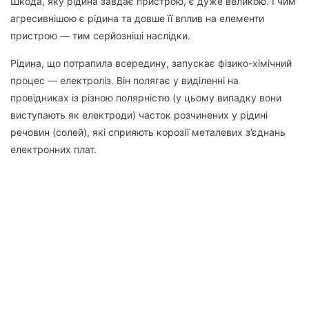
Шкода, яку рідина завдає пристрою, є дуже великою. І чим
агресивнішою є рідина та довше її вплив на елементи
пристрою — тим серйозніші наслідки.
Рідина, що потрапила всередину, запускає фізико-хімічний
процес — електроліз. Він полягає у виділенні на
провідниках із різною полярністю (у цьому випадку вони
виступають як електроди) часток розчинених у рідині
речовин (солей), які сприяють корозії металевих з’єднань
електронних плат.