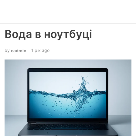
Вода в ноутбуці
1 рік ago
eadmin